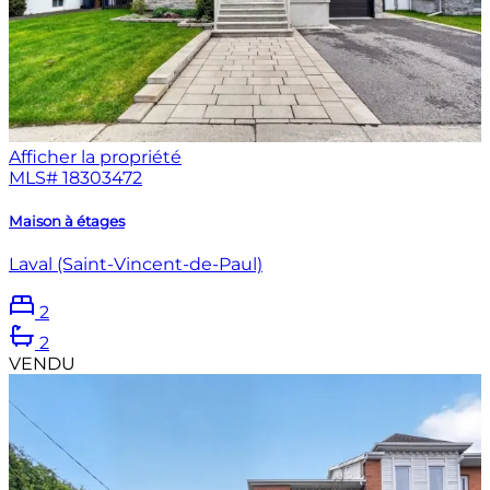
Afficher la propriété
MLS#
18303472
Maison à étages
Laval (Saint-Vincent-de-Paul)
2
2
VENDU