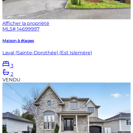
Afficher la propriété
MLS#
14699997
Maison à étages
Laval (Sainte-Dorothée) (Est Islemère)
3
2
VENDU