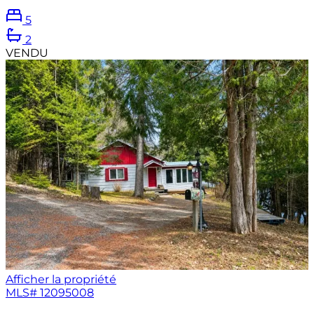
5
2
VENDU
Afficher la propriété
MLS#
12095008