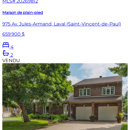
MLS#
20269812
Maison de plain-pied
975 Av. Jules-Armand, Laval (Saint-Vincent-de-Paul)
659 900 $
4
2
VENDU