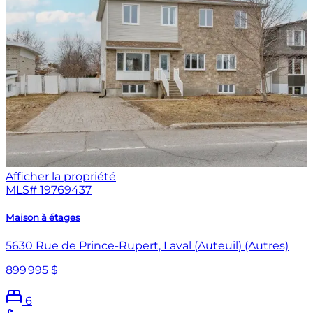
Afficher la propriété
MLS#
19769437
Maison à étages
5630 Rue de Prince-Rupert, Laval (Auteuil) (Autres)
899 995 $
6