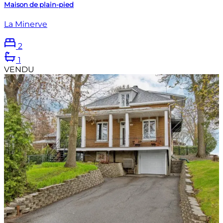
Maison de plain-pied
La Minerve
2
1
VENDU