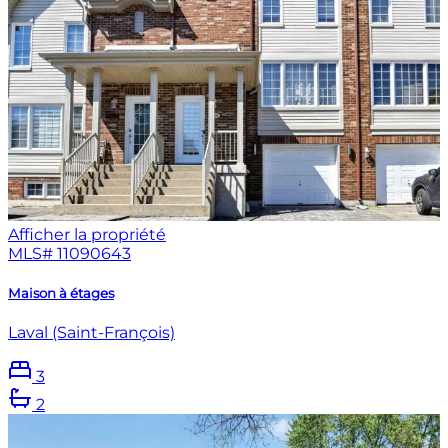
Afficher la propriété
MLS#
11090643
Maison à étages
Laval (Saint-François)
3
2