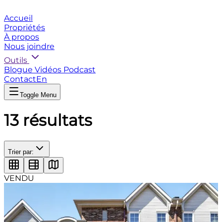
Accueil
Propriétés
À propos
Nous joindre
Outils
Blogue
Vidéos
Podcast
Contact
En
Toggle Menu
13
résultats
Trier par:
VENDU