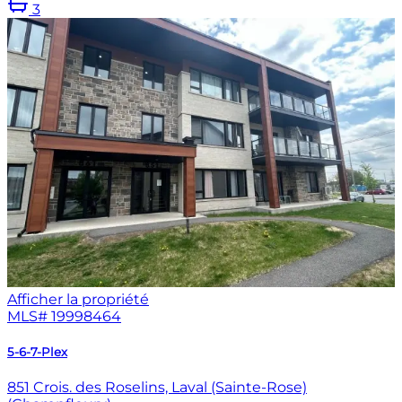
3
Afficher la propriété
MLS#
19998464
5-6-7-Plex
851 Crois. des Roselins, Laval (Sainte-Rose)