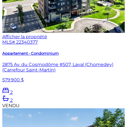
Afficher la propriété
MLS#
22340377
Appartement - Condominium
2875 Av. du Cosmodôme #507, Laval (Chomedey)
(Carrefour Saint-Martin)
579 900 $
2
2
VENDU