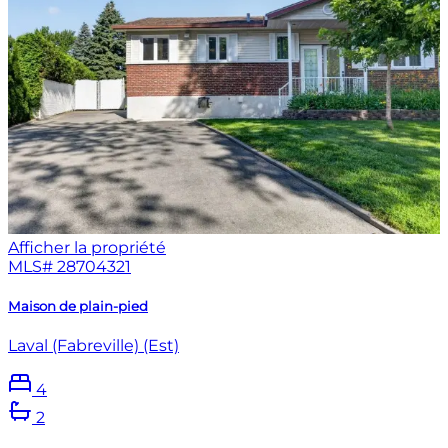
Afficher la propriété
MLS#
28704321
Maison de plain-pied
Laval (Fabreville) (Est)
4
2