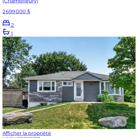
(Champfleury)
2 699 000 $
2
1
Afficher la propriété